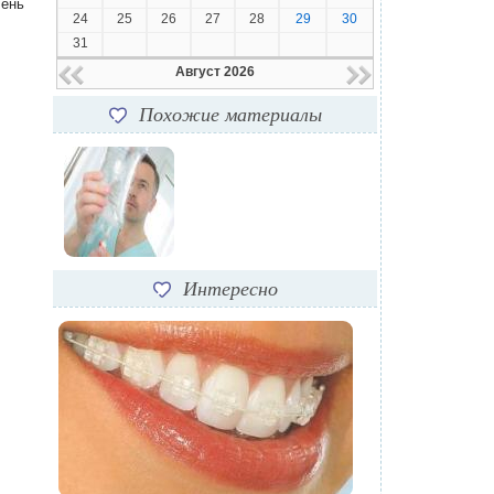
чень
24
25
26
27
28
29
30
31
Август 2026
Похожие материалы
Интересно