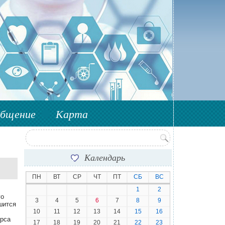
бщение
Карта
Форма поиска
Календарь
ПН
ВТ
СР
ЧТ
ПТ
СБ
ВС
1
2
го
3
4
5
6
7
8
9
шится
10
11
12
13
14
15
16
урса
17
18
19
20
21
22
23