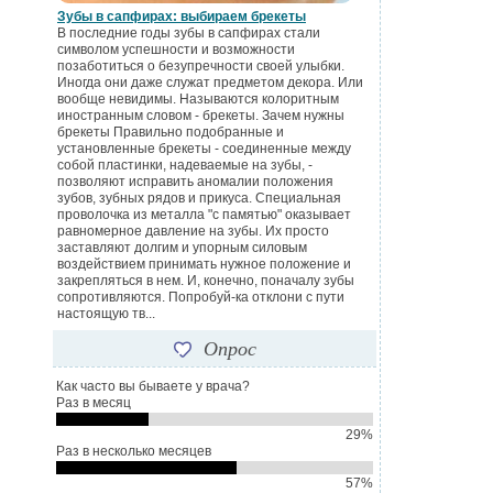
Зубы в сапфирах: выбираем брекеты
В последние годы зубы в сапфирах стали
символом успешности и возможности
позаботиться о безупречности своей улыбки.
Иногда они даже служат предметом декора. Или
вообще невидимы. Называются колоритным
иностранным словом - брекеты. Зачем нужны
брекеты Правильно подобранные и
установленные брекеты - соединенные между
собой пластинки, надеваемые на зубы, -
позволяют исправить аномалии положения
зубов, зубных рядов и прикуса. Специальная
проволочка из металла "с памятью" оказывает
равномерное давление на зубы. Их просто
заставляют долгим и упорным силовым
воздействием принимать нужное положение и
закрепляться в нем. И, конечно, поначалу зубы
сопротивляются. Попробуй-ка отклони с пути
настоящую тв...
Опрос
Как часто вы бываете у врача?
Раз в месяц
29%
Раз в несколько месяцев
57%