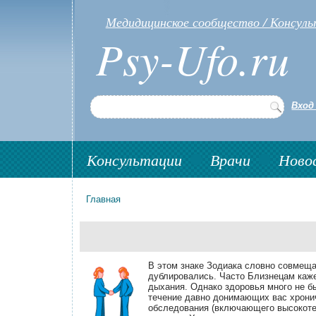
Медидицинское сообщество / Консуль
Psy-Ufo.ru
Вход
Консультации
Врачи
Ново
Главная
Вы здесь
В этом знаке Зодиака словно совмещаю
дублировались. Часто Близнецам кажетс
дыхания. Однако здоровья много не бы
течение давно донимающих вас хронич
обследования (включающего высокотех