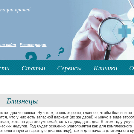
тации врачей
 на сайт
|
Регистрация
сти
Статьи
Сервисы
Клиники
О
Близнецы
тся два человека. Ну что ж, очень хорошо, главное, чтобы болезни не
я, что у них есть запасной вариант (их же двое!) и бонус в виде второ
вает, хоть на два его умножай, хоть на двадцать два. В этом году улуч
еских недугов. Год будет особенно благоприятен как для комплексного
нологичную аппаратную диагностику), так и для начала длительного к